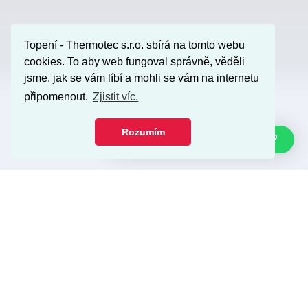
Topení - Thermotec s.r.o. sbírá na tomto webu
cookies. To aby web fungoval správně, věděli
jsme, jak se vám líbí a mohli se vám na internetu
připomenout.
Zjistit víc.
Rozumím
Jak Vám můžu pomoci?
O NÁKUPU
Obchod
Jak nakupovat
Doprava a platba