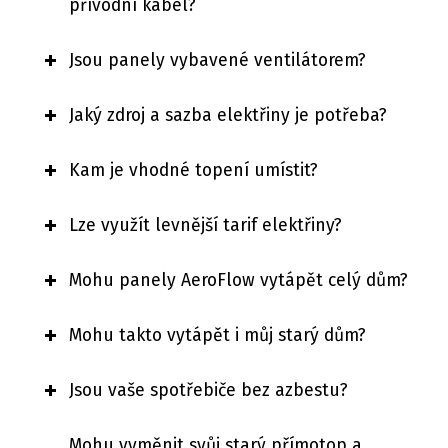
přívodní kabel?
Jsou panely vybavené ventilátorem?
Jaký zdroj a sazba elektřiny je potřeba?
Kam je vhodné topení umístit?
Lze využít levnější tarif elektřiny?
Mohu panely AeroFlow vytápět celý dům?
Mohu takto vytápět i můj starý dům?
Jsou vaše spotřebiče bez azbestu?
Mohu vyměnit svůj starý přímotop a