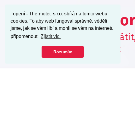
Topení - Thermotec s.r.o. sbírá na tomto webu
Potřebujete por
cookies. To aby web fungoval správně, věděli
jsme, jak se vám líbí a mohli se vám na internetu
neváhejte se na nás obrátit
připomenout.
Zjistit víc.
objednávku konzultovat
Rozumím
Kontaktujte nás
nebo si