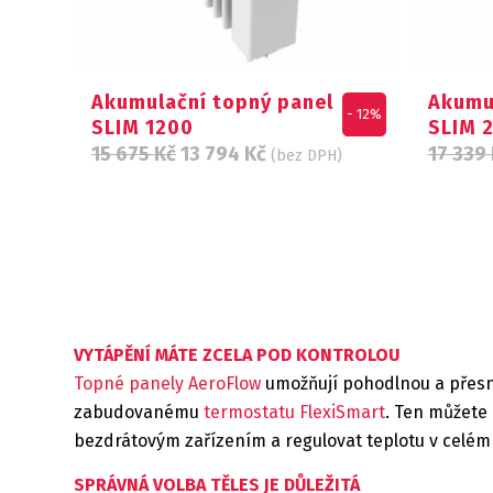
Akumulační topný panel
Akumu
- 12%
SLIM 1200
SLIM 
15 675
Kč
13 794
Kč
17 339
(bez DPH)
VYTÁPĚNÍ MÁTE ZCELA POD KONTROLOU
Topné panely AeroFlow
umožňují pohodlnou a přesno
zabudovanému
termostatu FlexiSmart
. Ten můžete 
bezdrátovým zařízením a regulovat teplotu v celé
SPRÁVNÁ VOLBA TĚLES JE DŮLEŽITÁ