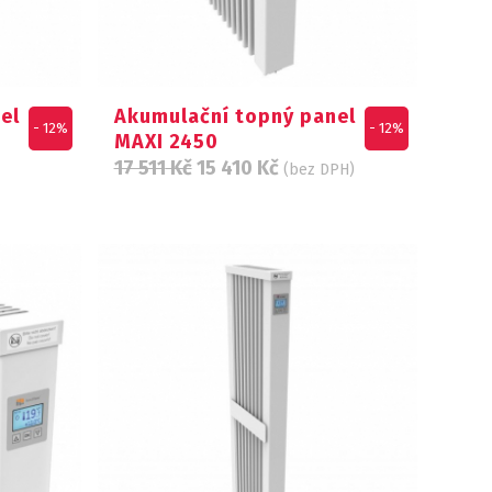
el
Akumulační topný panel
- 12%
- 12%
MAXI 2450
17 511
Kč
15 410
Kč
(bez DPH)