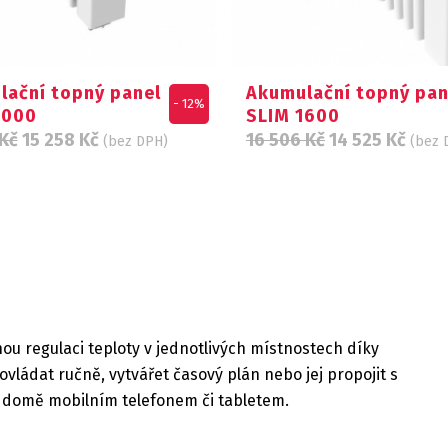
lační topný panel
Akumulační topný pan
- 12%
2000
SLIM 1600
Kč
15 258
Kč
16 506
Kč
14 525
Kč
(bez DPH)
(bez 
u regulaci teploty v jednotlivých místnostech díky
ovládat ručně, vytvářet časový plán nebo jej propojit s
m domě mobilním telefonem či tabletem.