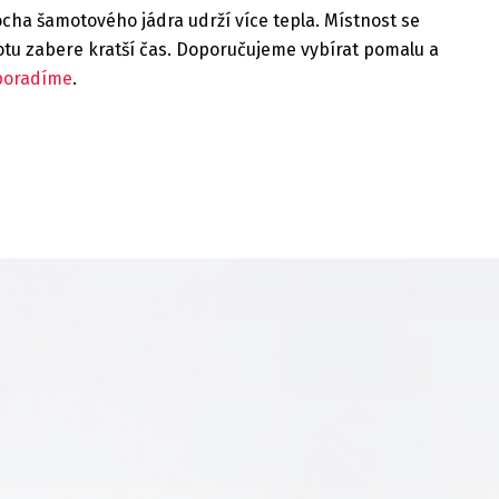
plocha šamotového jádra udrží více tepla
.
Místnost se
otu zabere kratší čas. Doporučujeme vybírat pomalu a
poradíme
.