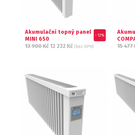
Akumulační topný panel
Akumu
- 12%
MINI 650
COMPA
13 900
Kč
12 232
Kč
15 477
(bez DPH)