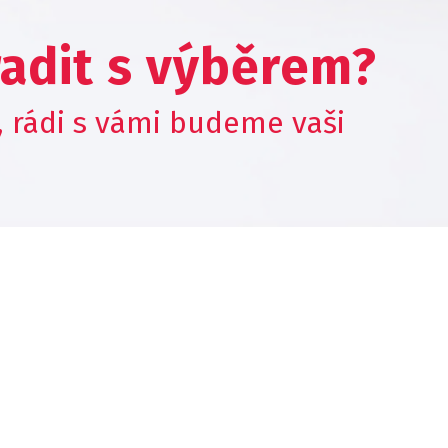
adit s výběrem?
, rádi s vámi budeme vaši
 přečtěte
často kladené dotazy