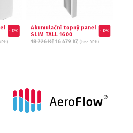
el
Akumulační topný panel
- 12%
- 12%
SLIM TALL 1600
18 726
Kč
16 479
Kč
DPH)
(bez DPH)