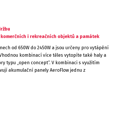
držbu
 komerčních i rekreačních objektů a památek
nech od 650W do 2450W a jsou určeny pro vytápění
Vhodnou kombinací více těles vytopíte také haly a
y typu „open concept“. V kombinaci s využitím
tavují akumulační panely AeroFlow jednu z