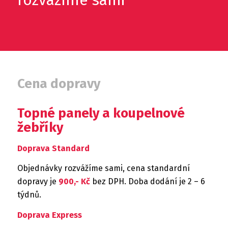
rozvážíme sami
Cena dopravy
Topné panely a koupelnové
žebříky
Doprava Standard
Objednávky rozvážíme sami, cena standardní
dopravy je
900,- Kč
bez DPH. Doba dodání je 2 – 6
týdnů.
Doprava Express