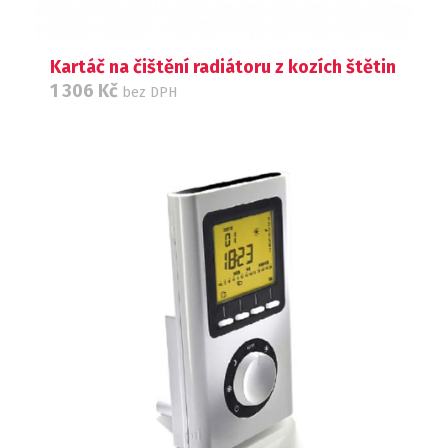
Kartáč na čištění radiátoru z kozích štětin
1 306
Kč
bez DPH