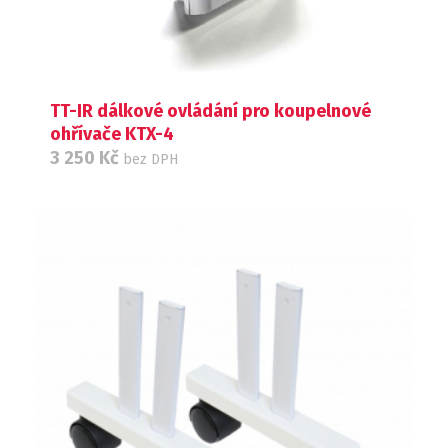
TT-IR dálkové ovládání pro koupelnové
ohřívače KTX-4
3 250
Kč
bez DPH