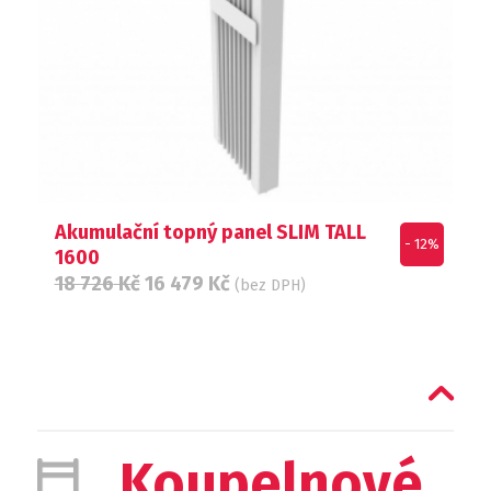
Akumulační topný panel SLIM TALL
- 12%
1600
18 726
Kč
16 479
Kč
(bez DPH)
Koupelnové