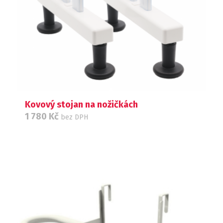
Kovový stojan na nožičkách
1 780
Kč
bez DPH