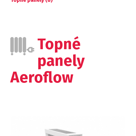
Topné panely
(8)
Topné
panely
Aeroflow