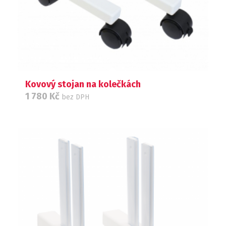
Kovový stojan na kolečkách
1 780
Kč
bez DPH