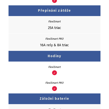
✓
Přepínání zátěže
25A triac
16A rely & 8A triac
Hodiny
✓
✓
Záložní baterie