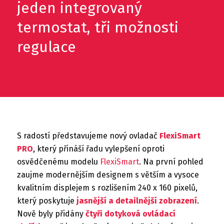
jeden integrovaný
termostat, tři možnosti
regulace
S radostí představujeme nový ovladač
FlexiSmart
PRO
, který přináší řadu vylepšení oproti
osvědčenému modelu
FlexiSmart
. Na první pohled
zaujme modernějším designem s větším a vysoce
kvalitním displejem s rozlišením 240 x 160 pixelů,
který poskytuje
jasnější a detailnější zobrazení
.
Nově byly přidány
čtyři dotyková ovládací