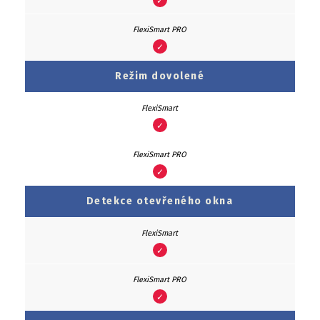
✓
✓
Režim dovolené
✓
✓
Detekce otevřeného okna
✓
✓