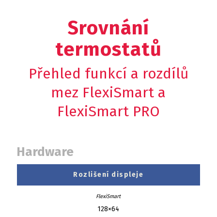
Srovnání
termostatů
Přehled funkcí a rozdílů
mez FlexiSmart a
FlexiSmart PRO
Hardware
Rozlišení displeje
128×64