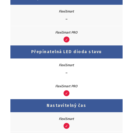
–
✓
Přepínatelná LED dioda stavu
–
✓
Nastavitelný čas
✓