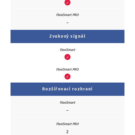
✓
–
Zvukový signál
✓
✓
Rozšiřovací rozhraní
–
2