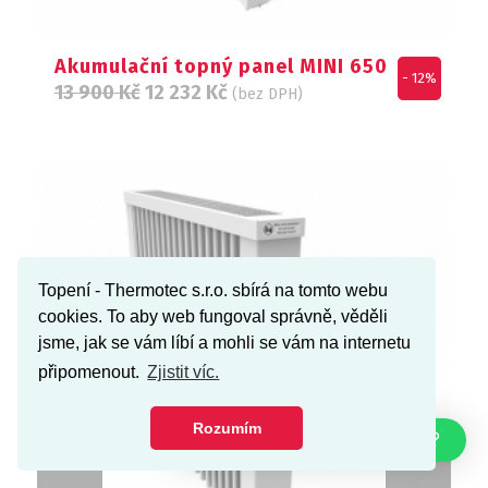
Akumulační topný panel MINI 650
- 12%
13 900
Kč
12 232
Kč
(bez DPH)
Topení - Thermotec s.r.o. sbírá na tomto webu
cookies. To aby web fungoval správně, věděli
jsme, jak se vám líbí a mohli se vám na internetu
připomenout.
Zjistit víc.
Rozumím
Jak Vám můžu pomoci?
Next