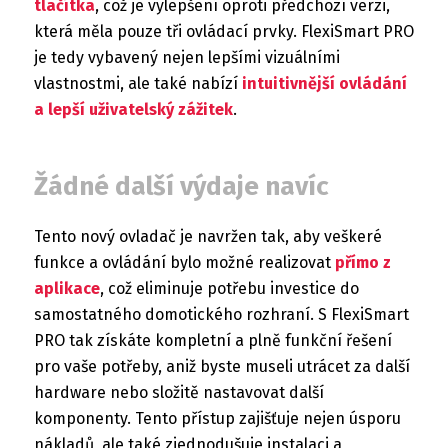
tlačítka
, což je vylepšení oproti předchozí verzi,
která měla pouze tři ovládací prvky. FlexiSmart PRO
je tedy vybavený nejen lepšími vizuálními
vlastnostmi, ale také nabízí
intuitivnější ovládání
a lepší uživatelský zážitek
.
Žádné další výdaje navíc
Tento nový ovladač je navržen tak, aby veškeré
funkce a ovládání bylo možné realizovat
přímo z
aplikace
, což eliminuje potřebu investice do
samostatného domotického rozhraní. S FlexiSmart
PRO tak získáte kompletní a plně funkční řešení
pro vaše potřeby, aniž byste museli utrácet za další
hardware nebo složitě nastavovat další
komponenty. Tento přístup zajišťuje nejen úsporu
nákladů, ale také zjednodušuje instalaci a