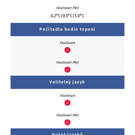
0,2°C/0,5°C/1,0°C
Počítadlo hodin topení
✓
✓
Volitelný jazyk
✓
✓
Počet jazyků