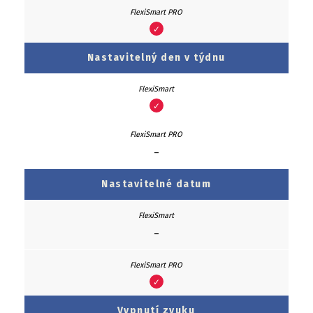
✓
Nastavitelný den v týdnu
✓
–
Nastavitelné datum
–
✓
Vypnutí zvuku