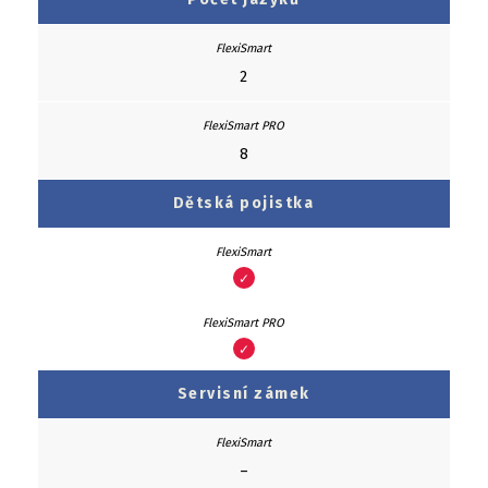
2
8
Dětská pojistka
✓
✓
Servisní zámek
–