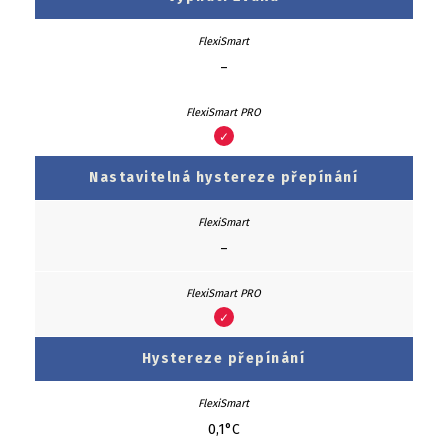
–
✓
Nastavitelná hystereze přepínání
–
✓
Hystereze přepínání
0,1°C