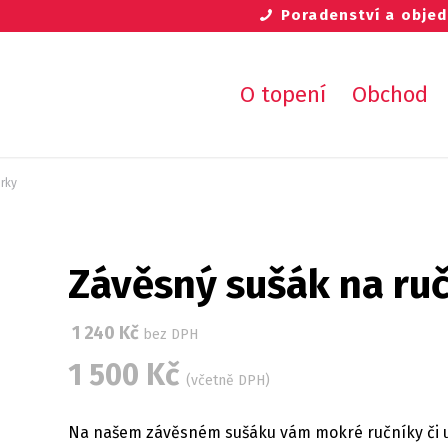
Poradenství a obj
O topení
Obchod
rky
Závěsný sušák na ru
1 240
Kč
bez DPH
1 500
Kč
(včetně DPH)
Na našem závěsném sušáku vám mokré ručníky či ut