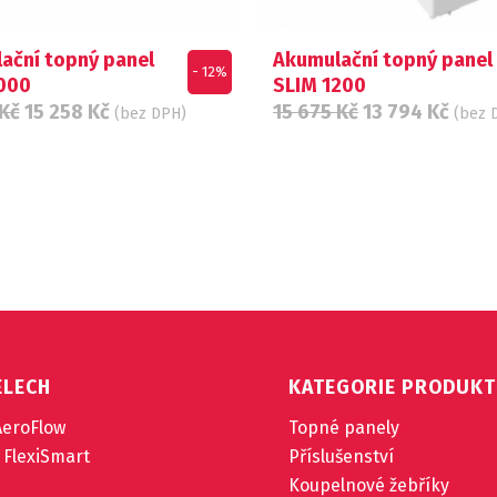
ační topný panel
Akumulační topný panel
- 12%
000
SLIM 1200
Kč
15 258
Kč
15 675
Kč
13 794
Kč
(bez DPH)
(bez 
ELECH
KATEGORIE PRODUK
AeroFlow
Topné panely
 FlexiSmart
Příslušenství
Koupelnové žebříky