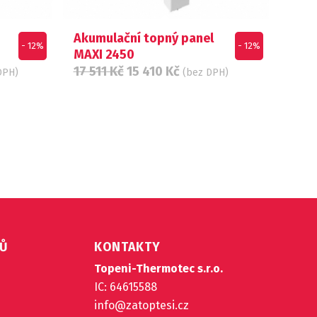
Akumulační topný panel
- 12%
- 12%
MAXI 2450
17 511
Kč
15 410
Kč
DPH)
(bez DPH)
TŮ
KONTAKTY
Topeni-Thermotec s.r.o.
IC: 64615588
info@zatoptesi.cz