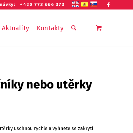
ednávky:
+420 773 666 373
Aktuality
Kontakty
čníky nebo utěrky
ěrky uschnou rychle a vyhnete se zakrytí