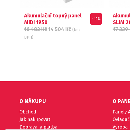
Akumulační topný panel
Akumul
- 12%
MIDI 1950
SLIM 2
16 482
Kč
14 504
Kč
17 339
(bez
DPH)
O NÁKUPU
O PAN
Obchod
Panely 
Jak nakupovat
Ovladač
Doprava a platba
Výroba