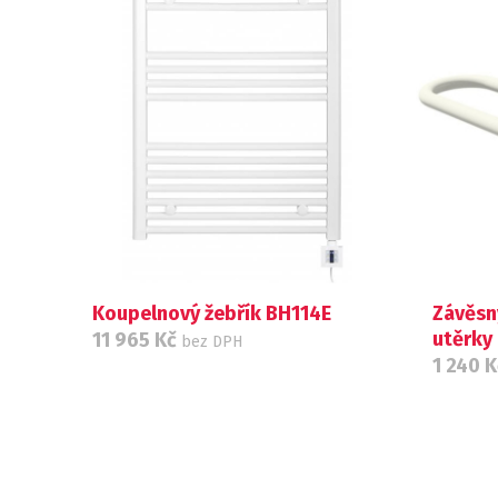
Koupelnový žebřík BH114E
Závěsn
utěrky
11 965
Kč
bez DPH
1 240
K