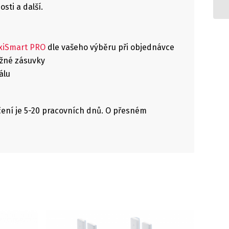
sti a další.
exiSmart PRO
dle vašeho výběru při objednávce
ěžné zásuvky
álu
čení je 5-20 pracovních dnů. O přesném