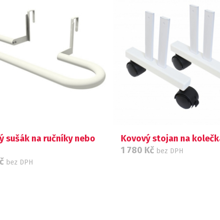
ý sušák na ručníky nebo
Kovový stojan na koleč
1 780
Kč
bez DPH
č
bez DPH