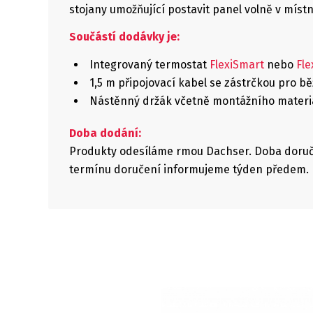
stojany umožňující postavit panel volně v místno
Součástí dodávky je:
Integrovaný termostat
FlexiSmart
nebo
Fl
1,5 m připojovací kabel se zástrčkou pro b
Nástěnný držák včetně montážního materi
Doba dodání:
Produkty odesíláme firmou Dachser. Doba doru
termínu doručení informujeme týden předem.