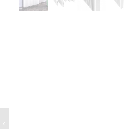
Akumulační topný panel
MINI 650