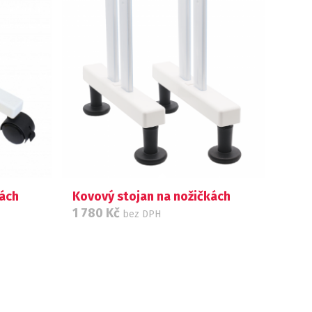
kách
Kovový stojan na nožičkách
1 780
Kč
bez DPH