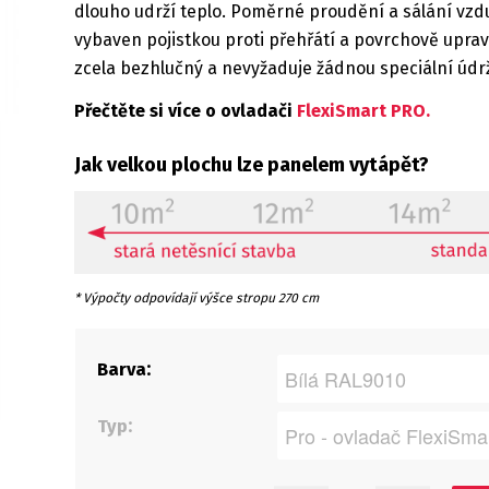
dlouho udrží teplo. Poměrné proudění a sálání vzdu
vybaven pojistkou proti přehřátí a povrchově uprav
zcela bezhlučný a nevyžaduje žádnou speciální údr
Přečtěte si více o ovladači
FlexiSmart PRO
.
Jak velkou plochu lze panelem vytápět?
* Výpočty odpovídají výšce stropu 270 cm
Barva
Typ