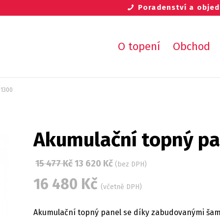
Poradenství a obj
O topení
Obchod
 1300
Akumulační topný p
15 477
Kč
13 620
Kč
(bez DPH)
16 480
Kč
(včetně DPH)
Akumulační topný panel se díky zabudovanými šamo